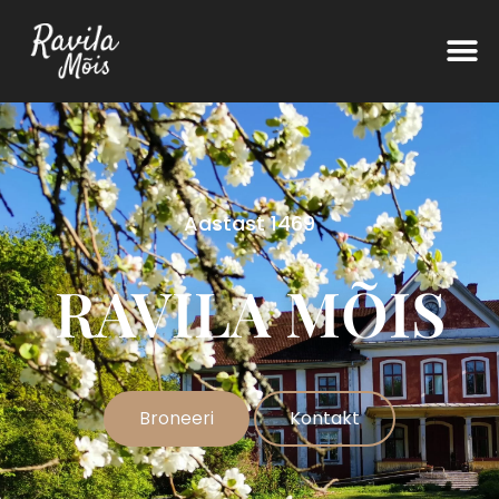
Aastast 1469
RAVILA MÕIS
Broneeri
Kontakt