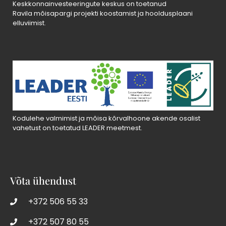
Keskkonnainvesteeringute keskus on toetanud
Ravila mõisapargi projekti koostamist ja hooldusplaani
elluviimist.
Kodulehe valmimist ja mõisa kõrvalhoone akende osalist
vahetust on toetatud LEADER meetmest.
Võta ühendust
+372 506 55 33
+372 507 80 55