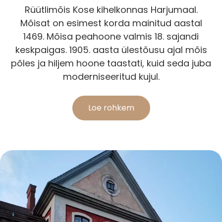
Rüütlimõis Kose kihelkonnas Harjumaal.
Mõisat on esimest korda mainitud aastal
1469. Mõisa peahoone valmis 18. sajandi
keskpaigas. 1905. aasta ülestõusu ajal mõis
põles ja hiljem hoone taastati, kuid seda juba
moderniseeritud kujul.
Loe rohkem